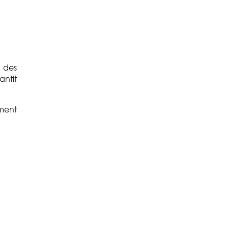
 des
antit
ement