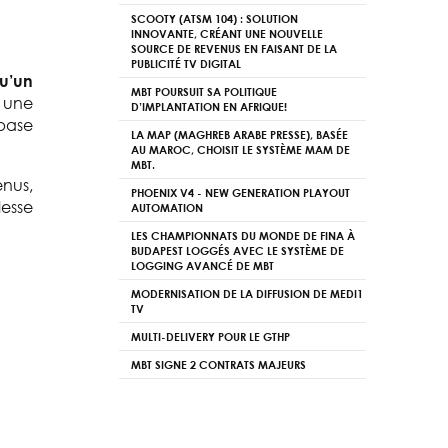
SCOOTY (ATSM 104) : SOLUTION
INNOVANTE, CRÉANT UNE NOUVELLE
SOURCE DE REVENUS EN FAISANT DE LA
PUBLICITÉ TV DIGITAL
u’un
MBT POURSUIT SA POLITIQUE
à une
D’IMPLANTATION EN AFRIQUE!
 base
LA MAP (MAGHREB ARABE PRESSE), BASÉE
AU MAROC, CHOISIT LE SYSTÈME MAM DE
MBT.
enus,
PHOENIX V4 - NEW GENERATION PLAYOUT
lesse
AUTOMATION
LES CHAMPIONNATS DU MONDE DE FINA À
BUDAPEST LOGGÉS AVEC LE SYSTÈME DE
LOGGING AVANCÉ DE MBT
MODERNISATION DE LA DIFFUSION DE MEDI1
TV
MULTI-DELIVERY POUR LE GTHP
MBT SIGNE 2 CONTRATS MAJEURS