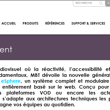
A
ACCUEIL
PRODUITS
RÉFÉRENCES
SUPPORT & SERVICES
ent
visuel où la réactivité, l’accessibilité e
fondamentaux,
MBT dévoile la nouvelle généra
:
eSphere
, un système complet et modulaire
, entièrement basé sur le web. Conçu pour
les plateformes VOD ou encore les acte
re s’adapte aux architectures techniques les 
gne vos équipes au quotidien.