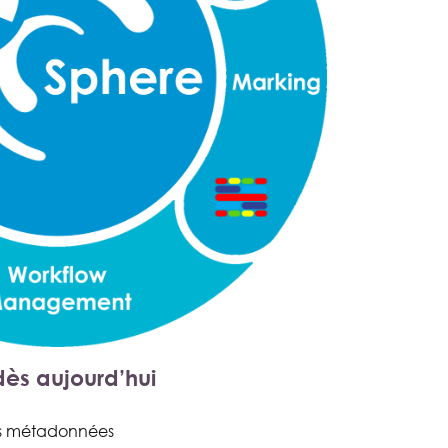
dès aujourd’hui
)
es métadonnées