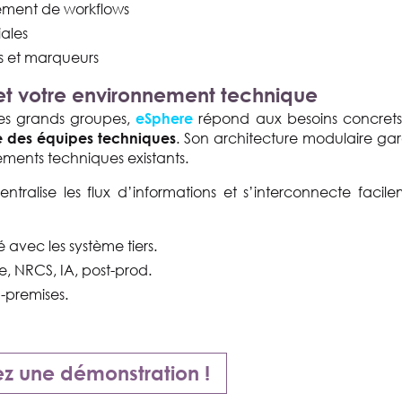
ement de workflows
iales
s et marqueurs
 et votre environnement technique
es grands groupes,
répond aux besoins concrets
eSphere
. Son architecture modulaire gar
e des équipes techniques
ements techniques existants.
entralise les flux d’informations et s’interconnecte facil
 avec les système tiers.
e, NRCS, IA, post-prod.
n-premises.
 une démonstration !